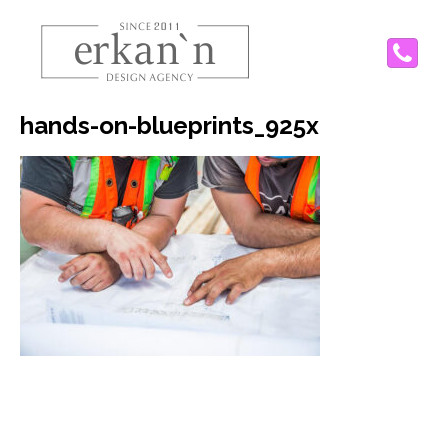
P
hands-on-blueprints_925x